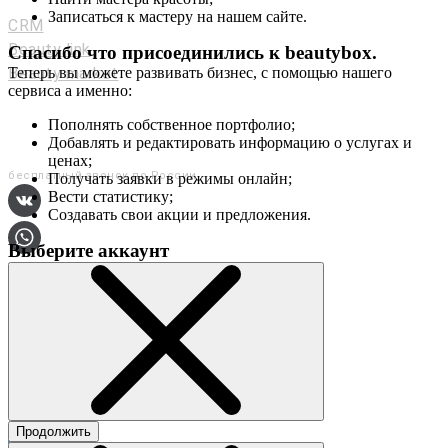
Мастерам и салонам
Записаться к мастеру на нашем сайте.
CRM
Beauty link
Спасибо что присоединились к
beautybox
.
Beauty market
Теперь вы можете развивать бизнес, с помощью нашего
сервиса а именно:
Приложение
Мы в соц. сетях
Пополнять собственное портфолио;
Добавлять и редактировать информацию о услугах и
+7 (800) 551-80-29
ценах;
бесплатный звонок по России
Получать заявки в режимы онлайн;
Вести статистику;
Создавать свои акции и предложения.
Выберите аккаунт
О сервисе
Контакты
Продолжить