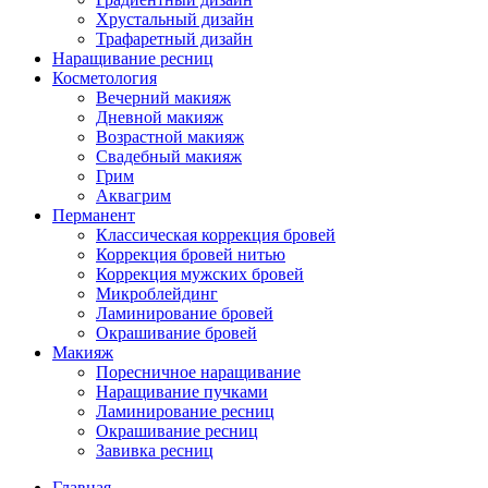
Хрустальный дизайн
Трафаретный дизайн
Наращивание ресниц
Косметология
Вечерний макияж
Дневной макияж
Возрастной макияж
Свадебный макияж
Грим
Аквагрим
Перманент
Классическая коррекция бровей
Коррекция бровей нитью
Коррекция мужских бровей
Микроблейдинг
Ламинирование бровей
Окрашивание бровей
Макияж
Поресничное наращивание
Наращивание пучками
Ламинирование ресниц
Окрашивание ресниц
Завивка ресниц
Главная