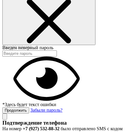
©2017-2020 beautybox.ru
Договор-оферта
Пользовательское соглашение
Политика конфиденциальности
Приложение
Введен неверный пароль
*Здесь будет текст ошибки
Забыли пароль?
Продолжить
Подтверждение телефона
На номер
+7 (927) 532-88-32
было отправлено SMS с кодом